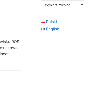
Polski
English
owisku ROS
stosunkowo
click here
inect